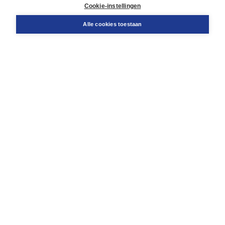
Docentenservice
Cookie-instellingen
Snel bestellen
Teamviewer
Alle cookies toestaan
Boom voor jou
Voor de boekhandel
Voor de pers
Publiceren bij Boom
Werken bij Boom & Vacatures
Over Boom
Wat ons drijft
Onze historie
Onze auteurs
Onze organisatie
Duurzaam ondernemen
Gratis verzending in NL vanaf € 20,-.
Veilig winkelen met Thuiswinkelwaarborg