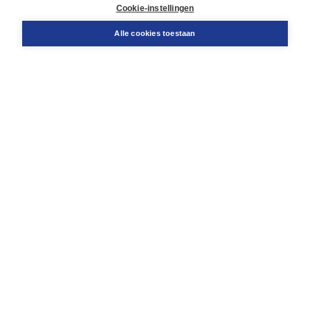
Docentenservice
Cookie-instellingen
Snel bestellen
Teamviewer
Alle cookies toestaan
Boom voor jou
Voor de boekhandel
Voor de pers
Publiceren bij Boom
Werken bij Boom & Vacatures
Over Boom
Wat ons drijft
Onze historie
Onze auteurs
Onze organisatie
Duurzaam ondernemen
Gratis verzending in NL vanaf € 20,-.
Veilig winkelen met Thuiswinkelwaarborg