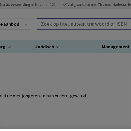
Gratis verzending
in NL vanaf € 20,-
Veilig winkelen met
Thuiswinkelwaarb
Zoek op titel, auteur, trefwoord of ISBN
ele aanbod
org
Juridisch
Management
hiatrie met jongeren en hun ouderrs gewerkt.