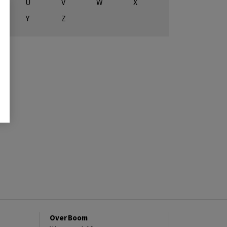
U
V
W
X
Y
Z
Over Boom