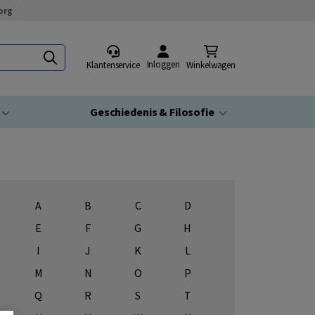
org
Inloggen
Klantenservice
Winkelwagen
Geschiedenis & Filosofie
A
B
C
D
E
F
G
H
I
J
K
L
M
N
O
P
Q
R
S
T