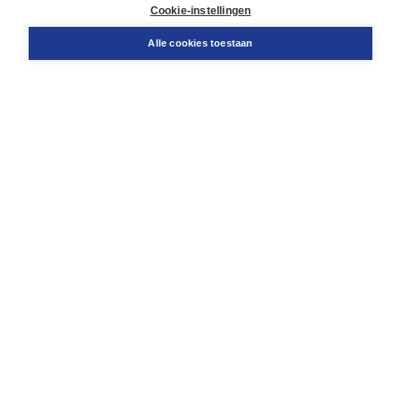
Docentenservice
Cookie-instellingen
Snel bestellen
Teamviewer
Alle cookies toestaan
Boom voor jou
Voor de boekhandel
Voor de pers
Publiceren bij Boom
Werken bij Boom & Vacatures
Over Boom
Wat ons drijft
Onze historie
Onze auteurs
Onze organisatie
Duurzaam ondernemen
Gratis verzending in NL vanaf € 20,-.
Veilig winkelen met Thuiswinkelwaarborg