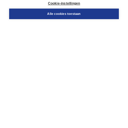
Docentenservice
Cookie-instellingen
Snel bestellen
Teamviewer
Alle cookies toestaan
Boom voor jou
Voor de boekhandel
Voor de pers
Publiceren bij Boom
Werken bij Boom & Vacatures
Over Boom
Wat ons drijft
Onze historie
Onze auteurs
Onze organisatie
Duurzaam ondernemen
Gratis verzending in NL vanaf € 20,-.
Veilig winkelen met Thuiswinkelwaarborg