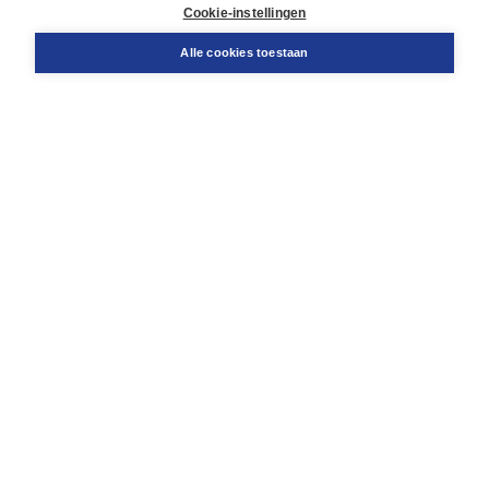
Docentenservice
Cookie-instellingen
Snel bestellen
Teamviewer
Alle cookies toestaan
Boom voor jou
Voor de boekhandel
Voor de pers
Publiceren bij Boom
Werken bij Boom & Vacatures
Over Boom
Wat ons drijft
Onze historie
Onze auteurs
Onze organisatie
Duurzaam ondernemen
Gratis verzending in NL vanaf € 20,-.
Veilig winkelen met Thuiswinkelwaarborg