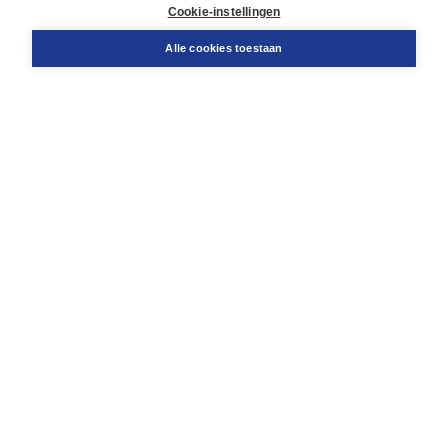
Docentenservice
Cookie-instellingen
Snel bestellen
Teamviewer
Alle cookies toestaan
Boom voor jou
Voor de boekhandel
Voor de pers
Publiceren bij Boom
Werken bij Boom & Vacatures
Over Boom
Wat ons drijft
Onze historie
Onze auteurs
Onze organisatie
Duurzaam ondernemen
Gratis verzending in NL vanaf € 20,-.
Veilig winkelen met Thuiswinkelwaarborg