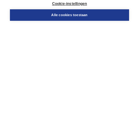
Docentenservice
Cookie-instellingen
Snel bestellen
Teamviewer
Alle cookies toestaan
Boom voor jou
Voor de boekhandel
Voor de pers
Publiceren bij Boom
Werken bij Boom & Vacatures
Over Boom
Wat ons drijft
Onze historie
Onze auteurs
Onze organisatie
Duurzaam ondernemen
Gratis verzending in NL vanaf € 20,-.
Veilig winkelen met Thuiswinkelwaarborg