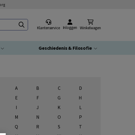
org
Inloggen
Klantenservice
Winkelwagen
Geschiedenis & Filosofie
A
B
C
D
E
F
G
H
I
J
K
L
M
N
O
P
Q
R
S
T