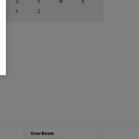
U
V
W
X
Y
Z
Over Boom