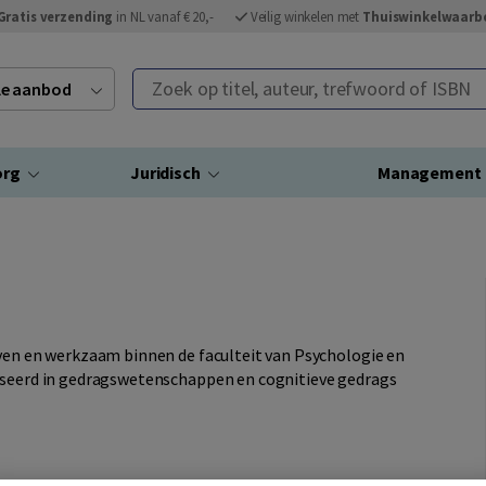
Gratis verzending
in NL vanaf € 20,-
Veilig winkelen met
Thuiswinkelwaarb
Zoek op titel, auteur, trefwoord of ISBN
ele aanbod
org
Juridisch
Management
uven en werkzaam binnen de faculteit van Psychologie en
liseerd in gedragswetenschappen en cognitieve gedrags