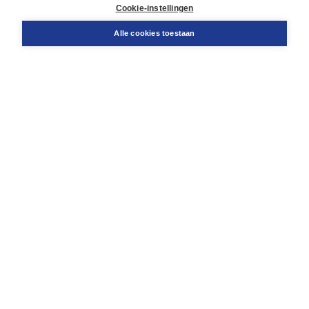
Docentenservice
Cookie-instellingen
Snel bestellen
Teamviewer
Alle cookies toestaan
Boom voor jou
Voor de boekhandel
Voor de pers
Publiceren bij Boom
Werken bij Boom & Vacatures
Over Boom
Wat ons drijft
Onze historie
Onze auteurs
Onze organisatie
Duurzaam ondernemen
Gratis verzending in NL vanaf € 20,-.
Veilig winkelen met Thuiswinkelwaarborg