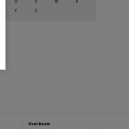
U
V
W
X
Y
Z
Over Boom