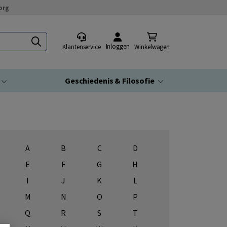
org
Inloggen
Klantenservice
Winkelwagen
Geschiedenis & Filosofie
A
B
C
D
E
F
G
H
I
J
K
L
M
N
O
P
Q
R
S
T