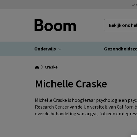
Bekijk ons h
Onderwijs
Gezondheidsz
Craske
Michelle Craske
Michelle Craske is hoogleraar psychologie en psyc
Research Center van de Universiteit van Californi
over de behandeling van angst, fobieën en depres