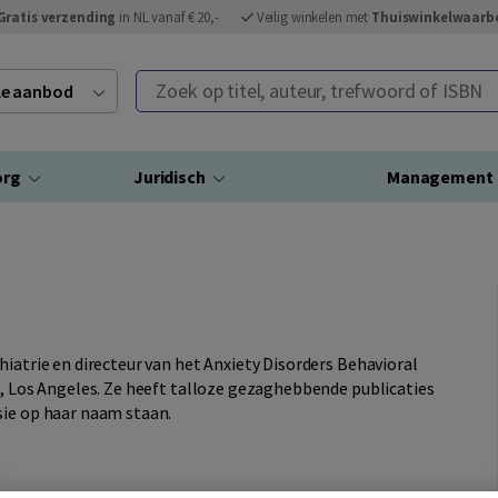
Gratis verzending
in NL vanaf € 20,-
Veilig winkelen met
Thuiswinkelwaarb
Zoek op titel, auteur, trefwoord of ISBN
ele aanbod
org
Juridisch
Management
hiatrie en directeur van het Anxiety Disorders Behavioral
ë, Los Angeles. Ze heeft talloze gezaghebbende publicaties
sie op haar naam staan.