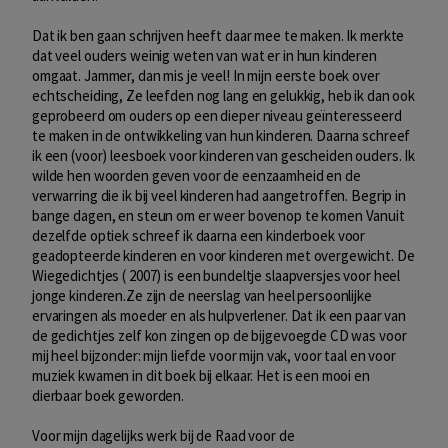
Dat ik ben gaan schrijven heeft daar mee te maken. Ik merkte
dat veel ouders weinig weten van wat er in hun kinderen
omgaat. Jammer, dan mis je veel! In mijn eerste boek over
echtscheiding, Ze leefden nog lang en gelukkig, heb ik dan ook
geprobeerd om ouders op een dieper niveau geïnteresseerd
te maken in de ontwikkeling van hun kinderen. Daarna schreef
ik een (voor) leesboek voor kinderen van gescheiden ouders. Ik
wilde hen woorden geven voor de eenzaamheid en de
verwarring die ik bij veel kinderen had aangetroffen. Begrip in
bange dagen, en steun om er weer bovenop te komen Vanuit
dezelfde optiek schreef ik daarna een kinderboek voor
geadopteerde kinderen en voor kinderen met overgewicht. De
Wiegedichtjes ( 2007) is een bundeltje slaapversjes voor heel
jonge kinderen.Ze zijn de neerslag van heel persoonlijke
ervaringen als moeder en als hulpverlener. Dat ik een paar van
de gedichtjes zelf kon zingen op de bijgevoegde CD was voor
mij heel bijzonder: mijn liefde voor mijn vak, voor taal en voor
muziek kwamen in dit boek bij elkaar. Het is een mooi en
dierbaar boek geworden.
Voor mijn dagelijks werk bij de Raad voor de