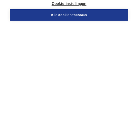
Docentenservice
Cookie-instellingen
Snel bestellen
Teamviewer
Alle cookies toestaan
Boom voor jou
Voor de boekhandel
Voor de pers
Publiceren bij Boom
Werken bij Boom & Vacatures
Over Boom
Wat ons drijft
Onze historie
Onze auteurs
Onze organisatie
Duurzaam ondernemen
Gratis verzending in NL vanaf € 20,-.
Veilig winkelen met Thuiswinkelwaarborg