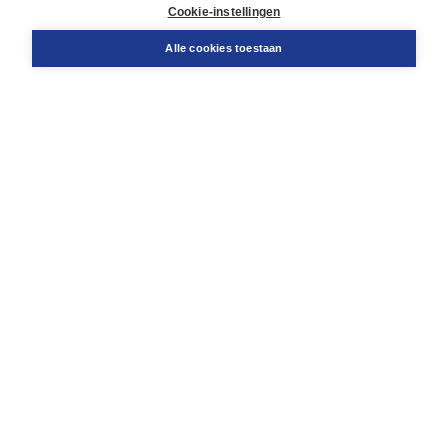
Docentenservice
Cookie-instellingen
Snel bestellen
Teamviewer
Alle cookies toestaan
Boom voor jou
Voor de boekhandel
Voor de pers
Publiceren bij Boom
Werken bij Boom & Vacatures
Over Boom
Wat ons drijft
Onze historie
Onze auteurs
Onze organisatie
Duurzaam ondernemen
Gratis verzending in NL vanaf € 20,-.
Veilig winkelen met Thuiswinkelwaarborg