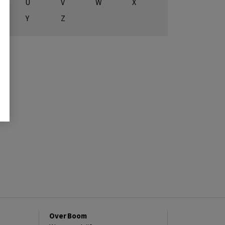
U
V
W
X
Y
Z
Over Boom