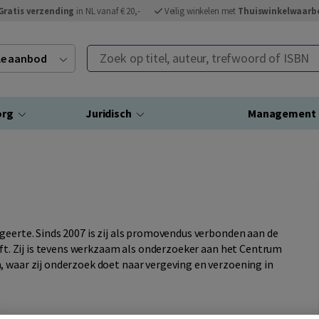
Gratis verzending
in NL vanaf € 20,-
Veilig winkelen met
Thuiswinkelwaarb
Zoek op titel, auteur, trefwoord of ISBN
ele aanbod
org
Juridisch
Management
geerte. Sinds 2007 is zij als promovendus verbonden aan de
elft. Zij is tevens werkzaam als onderzoeker aan het Centrum
, waar zij onderzoek doet naar vergeving en verzoening in