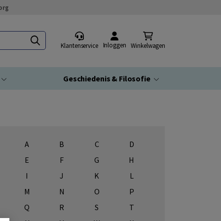
org
Inloggen
Klantenservice
Winkelwagen
Geschiedenis & Filosofie
A
B
C
D
E
F
G
H
I
J
K
L
M
N
O
P
Q
R
S
T