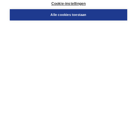
Docentenservice
Cookie-instellingen
Snel bestellen
Teamviewer
Alle cookies toestaan
Boom voor jou
Voor de boekhandel
Voor de pers
Publiceren bij Boom
Werken bij Boom & Vacatures
Over Boom
Wat ons drijft
Onze historie
Onze auteurs
Onze organisatie
Duurzaam ondernemen
Gratis verzending in NL vanaf € 20,-.
Veilig winkelen met Thuiswinkelwaarborg