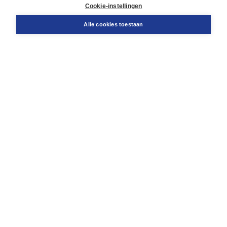
Docentenservice
Cookie-instellingen
Snel bestellen
Teamviewer
Alle cookies toestaan
Boom voor jou
Voor de boekhandel
Voor de pers
Publiceren bij Boom
Werken bij Boom & Vacatures
Over Boom
Wat ons drijft
Onze historie
Onze auteurs
Onze organisatie
Duurzaam ondernemen
Gratis verzending in NL vanaf € 20,-.
Veilig winkelen met Thuiswinkelwaarborg