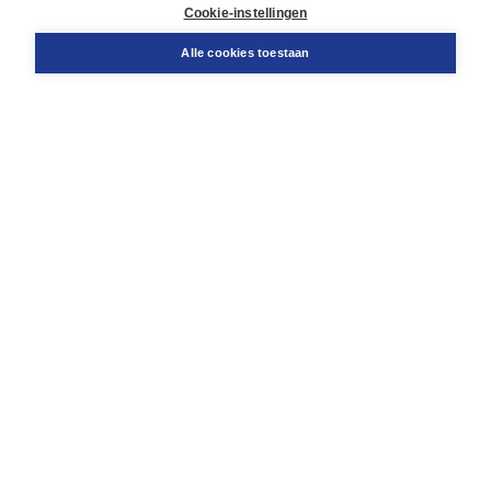
Docentenservice
Cookie-instellingen
Snel bestellen
Teamviewer
Alle cookies toestaan
Boom voor jou
Voor de boekhandel
Voor de pers
Publiceren bij Boom
Werken bij Boom & Vacatures
Over Boom
Wat ons drijft
Onze historie
Onze auteurs
Onze organisatie
Duurzaam ondernemen
Gratis verzending in NL vanaf € 20,-.
Veilig winkelen met Thuiswinkelwaarborg