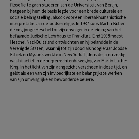
filosofie te gaan studeren aan de Universiteit van Berlijn,
hetgeen bij hem de basis legde voor een brede culturele en
sociale belangstelling, alsook voor een liberaal-humanistische
interpretatie van de joodse religie. In 1937 koos Martin Buber
de nog jonge Heschel tot zijn opvolger in de leiding van het
befaamde Jüdische Lehrhaus te Frankfurt. Eind 1938 moest
Heschel Nazi-Duitsland ontvluchten en hij belandde in de
Verenigde Staten, waar hij tot zijn dood als hoogleraar Joodse
Ethiek en Mystiek werkte in New York. Tijdens de jaren zestig
was hij actief in de burgerrechtenbeweging van Martin Luther
King. In het licht van zijn aangezicht verscheen in deze tijd, en
geldt als een van zijn invloedrijkste en belangrijkste werken
van zijn omvangrijke en bewonderde oeuvre.