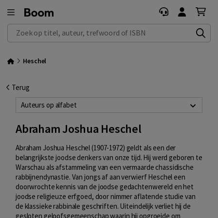
Zoek op titel, auteur, trefwoord of ISBN
Heschel
Terug
Auteurs op alfabet
Abraham Joshua Heschel
Abraham Joshua Heschel (1907-1972) geldt als een der
belangrijkste joodse denkers van onze tijd. Hij werd geboren te
Warschau als afstammeling van een vermaarde chassidische
rabbijnendynastie. Van jongs af aan verwierf Heschel een
doorwrochte kennis van de joodse gedachtenwereld en het
joodse religieuze erfgoed, door nimmer aflatende studie van
de klassieke rabbinale geschriften. Uiteindelijk verliet hij de
gesloten geloofsgemeenschap waarin hij opgroeide om