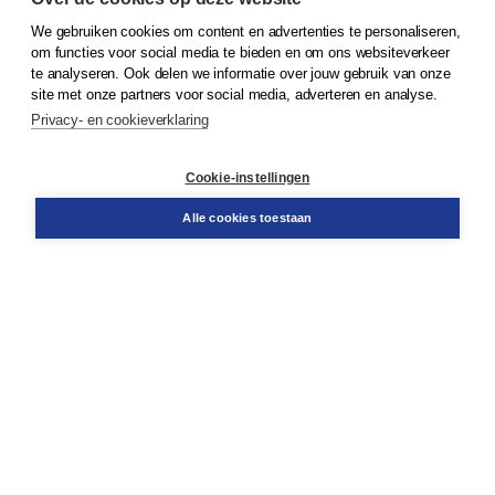
We gebruiken cookies om content en advertenties te personaliseren,
© 2026
Koninklijke Boom uitgevers
om functies voor social media te bieden en om ons websiteverkeer
te analyseren. Ook delen we informatie over jouw gebruik van onze
Klantenservice
site met onze partners voor social media, adverteren en analyse.
Service & informatie
Privacy- en cookieverklaring
Contact
Retourneren
Docentenservice
Cookie-instellingen
Snel bestellen
Teamviewer
Alle cookies toestaan
Boom voor jou
Voor de boekhandel
Voor de pers
Publiceren bij Boom
Werken bij Boom & Vacatures
Over Boom
Wat ons drijft
Onze historie
Onze auteurs
Onze organisatie