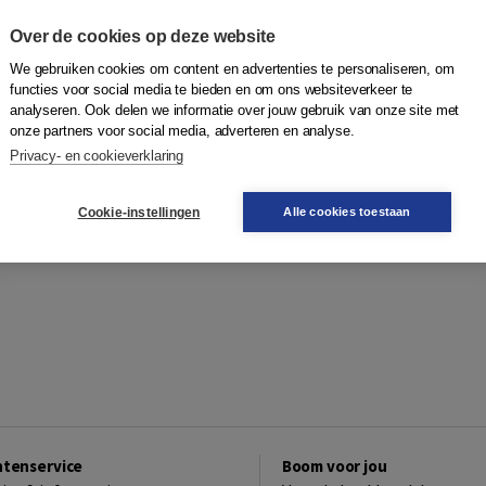
olen, onder andere was zij docente Rechten aan de
astdocente verbonden aan de Haagse Hogeschool. Vanaf 2002 is
Over de cookies op deze website
leid bij de gemeente Amsterdam en Zaanstad. Eerder
We gebruiken cookies om content en advertenties te personaliseren, om
I Filosofisch consulentschap en Meedenkers II Het
functies voor social media te bieden en om ons websiteverkeer te
.
analyseren. Ook delen we informatie over jouw gebruik van onze site met
onze partners voor social media, adverteren en analyse.
Privacy- en cookieverklaring
Cookie-instellingen
Alle cookies toestaan
ntenservice
Boom voor jou