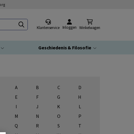
org
Inloggen
Klantenservice
Winkelwagen
Geschiedenis & Filosofie
A
B
C
D
E
F
G
H
I
J
K
L
M
N
O
P
Q
R
S
T