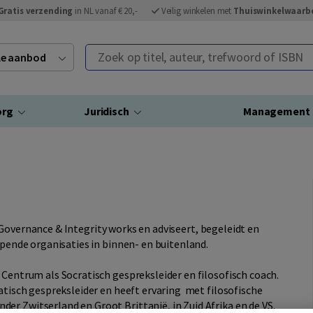
Gratis verzending
in NL vanaf € 20,-
Veilig winkelen met
Thuiswinkelwaarb
Zoek op titel, auteur, trefwoord of ISBN
ele aanbod
org
Juridisch
Management
in Governance & Integrity works en adviseert, begeleidt en
opende organisaties in binnen- en buitenland.
 Centrum als Socratisch gespreksleider en filosofisch coach.
ratisch gespreksleider en heeft ervaring met filosofische
r Zwitserland en Groot Brittanië, in Zuid Afrika en de VS.