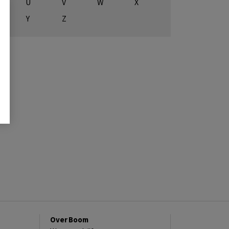
U
V
W
X
Y
Z
Over Boom