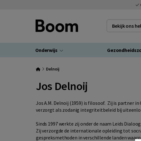
Bekijk ons h
Onderwijs
Gezondheidsz
Delnoij
Jos Delnoij
Jos A.M. Delnoij (1959) is filosoof. Zij is partner 
verzorgt als zodanig integriteitbeleid bij uiteenl
Sinds 1997 werkte zij onder de naam Leids Dialoog
Zij verzorgde de internationale opleiding tot soc
gespreksmethoden in verschillende landen waaronde