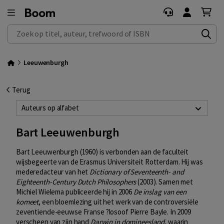
Zoek op titel, auteur, trefwoord of ISBN
Leeuwenburgh
Terug
Auteurs op alfabet
Bart Leeuwenburgh
Bart Leeuwenburgh (1960) is verbonden aan de faculteit
wijsbegeerte van de Erasmus Universiteit Rotterdam. Hij was
mederedacteur van het
Dictionary of Seventeenth- and
Eighteenth-Century Dutch Philosophers
(2003). Samen met
Michiel Wielema publiceerde hij in 2006
De inslag van een
komeet
, een bloemlezing uit het werk van de controversiële
zeventiende-eeuwse Franse ?losoof Pierre Bayle. In 2009
verscheen van zijn hand
Darwin in domineesland
, waarin