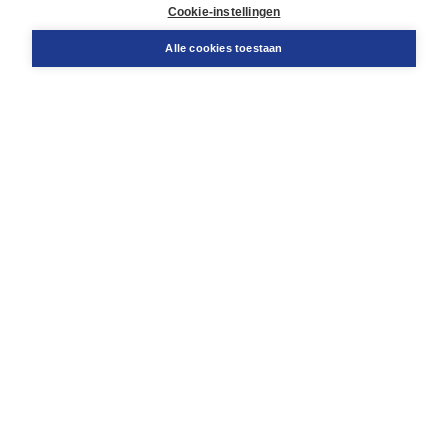
Docentenservice
Cookie-instellingen
Snel bestellen
Teamviewer
Alle cookies toestaan
Boom voor jou
Voor de boekhandel
Voor de pers
Publiceren bij Boom
Werken bij Boom & Vacatures
Over Boom
Wat ons drijft
Onze historie
Onze auteurs
Onze organisatie
Duurzaam ondernemen
Gratis verzending in NL vanaf € 20,-.
Veilig winkelen met Thuiswinkelwaarborg