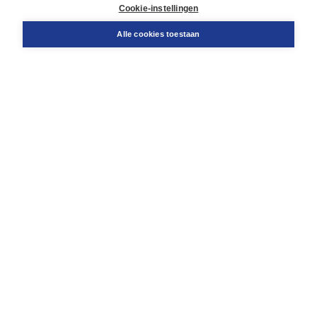
Docentenservice
Cookie-instellingen
Snel bestellen
Teamviewer
Alle cookies toestaan
Boom voor jou
Voor de boekhandel
Voor de pers
Publiceren bij Boom
Werken bij Boom & Vacatures
Over Boom
Wat ons drijft
Onze historie
Onze auteurs
Onze organisatie
Duurzaam ondernemen
Gratis verzending in NL vanaf € 20,-.
Veilig winkelen met Thuiswinkelwaarborg