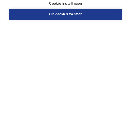
Docentenservice
Cookie-instellingen
Snel bestellen
Teamviewer
Alle cookies toestaan
Boom voor jou
Voor de boekhandel
Voor de pers
Publiceren bij Boom
Werken bij Boom & Vacatures
Over Boom
Wat ons drijft
Onze historie
Onze auteurs
Onze organisatie
Duurzaam ondernemen
Gratis verzending in NL vanaf € 20,-.
Veilig winkelen met Thuiswinkelwaarborg