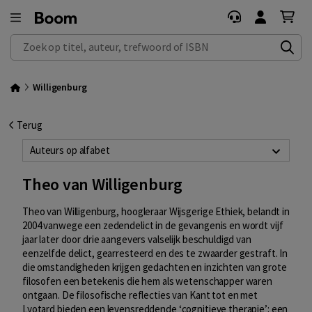
Zoek op titel, auteur, trefwoord of ISBN
Willigenburg
Terug
Auteurs op alfabet
Theo van Willigenburg
Theo van Willigenburg, hoogleraar Wijsgerige Ethiek, belandt in
2004 vanwege een zedendelict in de gevangenis en wordt vijf
jaar later door drie aangevers valselijk beschuldigd van
eenzelfde delict, gearresteerd en des te zwaarder gestraft. In
die omstandigheden krijgen gedachten en inzichten van grote
filosofen een betekenis die hem als wetenschapper waren
ontgaan. De filosofische reflecties van Kant tot en met
Lyotard bieden een levensreddende ‘cognitieve therapie’: een