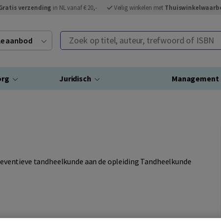
Gratis verzending
in NL vanaf € 20,-
Veilig winkelen met
Thuiswinkelwaarb
Zoek op titel, auteur, trefwoord of ISBN
ele aanbod
org
Juridisch
Management
 preventieve tandheelkunde aan de opleiding Tandheelkunde