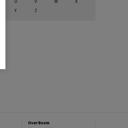
U
V
W
X
Y
Z
Over Boom