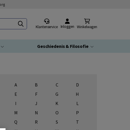
org
Inloggen
Klantenservice
Winkelwagen
Geschiedenis & Filosofie
A
B
C
D
E
F
G
H
I
J
K
L
M
N
O
P
Q
R
S
T