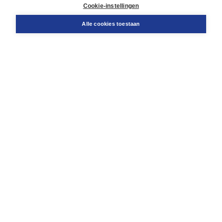
Docentenservice
Cookie-instellingen
Snel bestellen
Teamviewer
Alle cookies toestaan
Boom voor jou
Voor de boekhandel
Voor de pers
Publiceren bij Boom
Werken bij Boom & Vacatures
Over Boom
Wat ons drijft
Onze historie
Onze auteurs
Onze organisatie
Duurzaam ondernemen
Gratis verzending in NL vanaf € 20,-.
Veilig winkelen met Thuiswinkelwaarborg