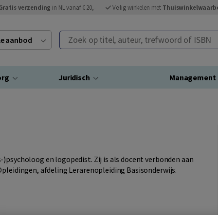
Gratis verzending
in NL vanaf € 20,-
Veilig winkelen met
Thuiswinkelwaarb
Zoek op titel, auteur, trefwoord of ISBN
ele aanbod
org
Juridisch
Management
-)psycholoog en logopedist. Zij is als docent verbonden aan
Opleidingen, afdeling Lerarenopleiding Basisonderwijs.