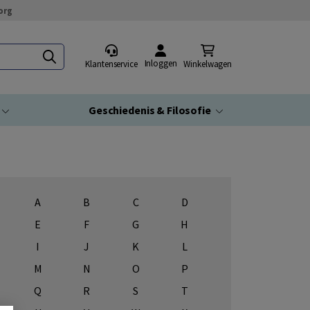
org
Inloggen
Klantenservice
Winkelwagen
Geschiedenis & Filosofie
A
B
C
D
E
F
G
H
I
J
K
L
M
N
O
P
Q
R
S
T