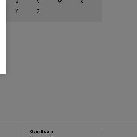
U
V
W
X
Y
Z
Over Boom