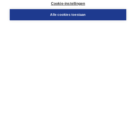
Docentenservice
Cookie-instellingen
Snel bestellen
Teamviewer
Alle cookies toestaan
Boom voor jou
Voor de boekhandel
Voor de pers
Publiceren bij Boom
Werken bij Boom & Vacatures
Over Boom
Wat ons drijft
Onze historie
Onze auteurs
Onze organisatie
Duurzaam ondernemen
Gratis verzending in NL vanaf € 20,-.
Veilig winkelen met Thuiswinkelwaarborg