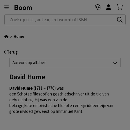
Zoek op titel, auteur, trefwoord of ISBN
Hume
Terug
Auteurs op alfabet
David Hume
David Hume
(
1711
– 1
776
) was
een
Schotse
filosoof
en
geschiedschrijver
uit de tijd van
de
Verlichting
. Hij was een van de
belangrijkste
empiristische
filosofen en zijn ideeën zijn van
grote invloed geweest op
Immanuel Kant
.