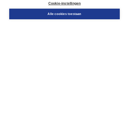
Docentenservice
Cookie-instellingen
Snel bestellen
Teamviewer
Alle cookies toestaan
Boom voor jou
Voor de boekhandel
Voor de pers
Publiceren bij Boom
Werken bij Boom & Vacatures
Over Boom
Wat ons drijft
Onze historie
Onze auteurs
Onze organisatie
Duurzaam ondernemen
Gratis verzending in NL vanaf € 20,-.
Veilig winkelen met Thuiswinkelwaarborg