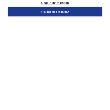
Docentenservice
Cookie-instellingen
Snel bestellen
Teamviewer
Alle cookies toestaan
Boom voor jou
Voor de boekhandel
Voor de pers
Publiceren bij Boom
Werken bij Boom & Vacatures
Over Boom
Wat ons drijft
Onze historie
Onze auteurs
Onze organisatie
Duurzaam ondernemen
Gratis verzending in NL vanaf € 20,-.
Veilig winkelen met Thuiswinkelwaarborg