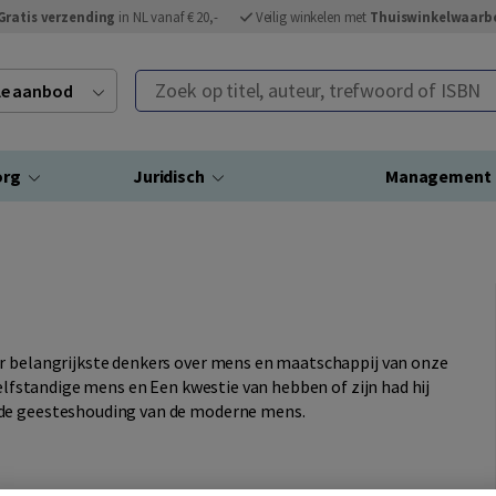
Gratis verzending
in NL vanaf € 20,-
Veilig winkelen met
Thuiswinkelwaarb
Zoek op titel, auteur, trefwoord of ISBN
ele aanbod
org
Juridisch
Management
er belangrijkste denkers over mens en maatschappij van onze
zelfstandige mens en Een kwestie van hebben of zijn had hij
 de geesteshouding van de moderne mens.