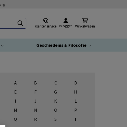
org
Inloggen
Klantenservice
Winkelwagen
Geschiedenis & Filosofie
A
B
C
D
E
F
G
H
I
J
K
L
M
N
O
P
Q
R
S
T