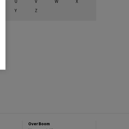
U
V
W
X
Y
Z
Over Boom