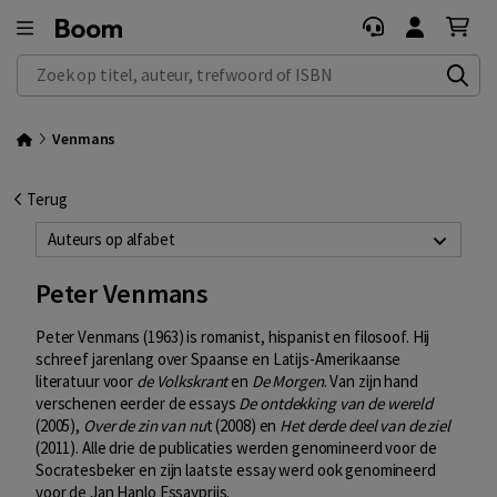
Zoek op titel, auteur, trefwoord of ISBN
Venmans
Terug
Auteurs op alfabet
Peter Venmans
Peter Venmans (1963) is romanist, hispanist en filosoof. Hij
schreef jarenlang over Spaanse en Latijs-Amerikaanse
literatuur voor
de Volkskrant
en
De Morgen
. Van zijn hand
verschenen eerder de essays
De ontdekking van de wereld
(2005),
Over de zin van nu
t (2008) en
Het derde deel van de ziel
(2011). Alle drie de publicaties werden genomineerd voor de
Socratesbeker en zijn laatste essay werd ook genomineerd
voor de Jan Hanlo Essayprijs.