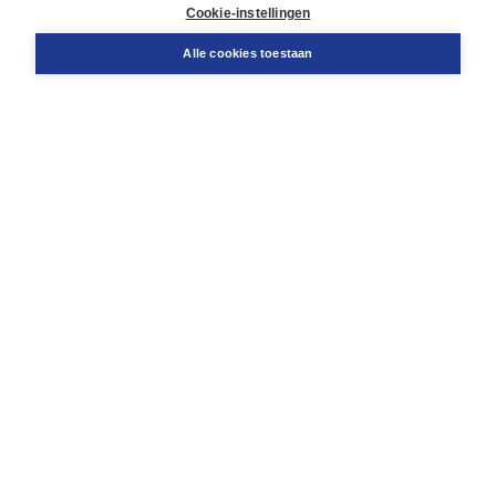
Docentenservice
Cookie-instellingen
Snel bestellen
Teamviewer
Alle cookies toestaan
Boom voor jou
Voor de boekhandel
Voor de pers
Publiceren bij Boom
Werken bij Boom & Vacatures
Over Boom
Wat ons drijft
Onze historie
Onze auteurs
Onze organisatie
Duurzaam ondernemen
Gratis verzending in NL vanaf € 20,-.
Veilig winkelen met Thuiswinkelwaarborg