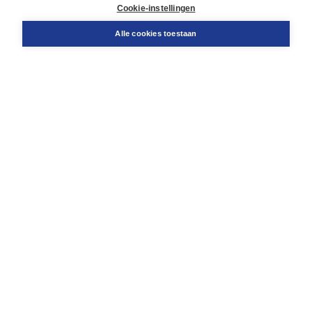
Docentenservice
Cookie-instellingen
Snel bestellen
Teamviewer
Alle cookies toestaan
Boom voor jou
Voor de boekhandel
Voor de pers
Publiceren bij Boom
Werken bij Boom & Vacatures
Over Boom
Wat ons drijft
Onze historie
Onze auteurs
Onze organisatie
Duurzaam ondernemen
Gratis verzending in NL vanaf € 20,-.
Veilig winkelen met Thuiswinkelwaarborg