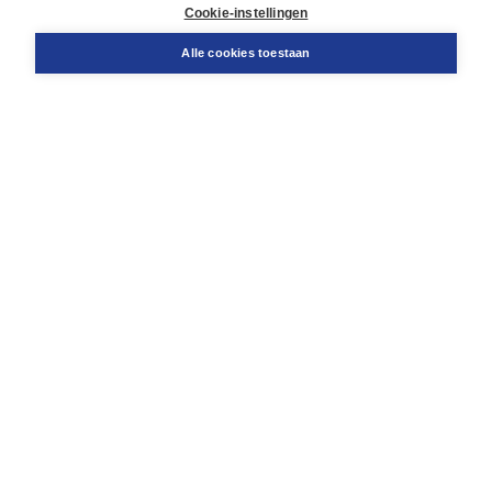
Docentenservice
Cookie-instellingen
Snel bestellen
Teamviewer
Alle cookies toestaan
Boom voor jou
Voor de boekhandel
Voor de pers
Publiceren bij Boom
Werken bij Boom & Vacatures
Over Boom
Wat ons drijft
Onze historie
Onze auteurs
Onze organisatie
Duurzaam ondernemen
Gratis verzending in NL vanaf € 20,-.
Veilig winkelen met Thuiswinkelwaarborg