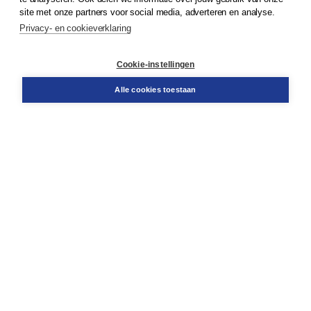
Klantenservice
site met onze partners voor social media, adverteren en analyse.
Service & informatie
Privacy- en cookieverklaring
Contact
Retourneren
Docentenservice
Cookie-instellingen
Snel bestellen
Teamviewer
Alle cookies toestaan
Boom voor jou
Voor de boekhandel
Voor de pers
Publiceren bij Boom
Werken bij Boom & Vacatures
Over Boom
Wat ons drijft
Onze historie
Onze auteurs
Onze organisatie
Duurzaam ondernemen