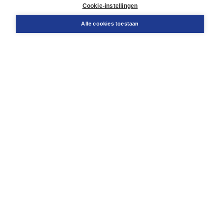
Docentenservice
Cookie-instellingen
Snel bestellen
Teamviewer
Alle cookies toestaan
Boom voor jou
Voor de boekhandel
Voor de pers
Publiceren bij Boom
Werken bij Boom & Vacatures
Over Boom
Wat ons drijft
Onze historie
Onze auteurs
Onze organisatie
Duurzaam ondernemen
Gratis verzending in NL vanaf € 20,-.
Veilig winkelen met Thuiswinkelwaarborg