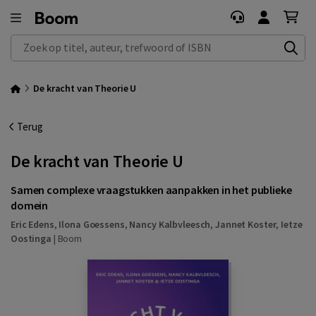
Zoek op titel, auteur, trefwoord of ISBN
De kracht van Theorie U
Terug
De kracht van Theorie U
Samen complexe vraagstukken aanpakken in het publieke
domein
Eric Edens
,
Ilona Goessens
,
Nancy Kalbvleesch
,
Jannet Koster
,
Ietze
Oostinga
|
Boom