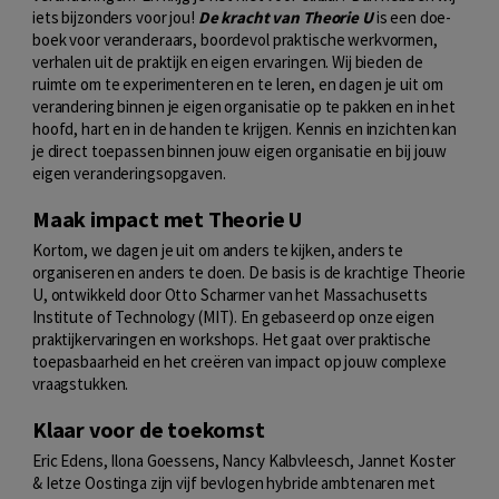
iets bijzonders voor jou!
De kracht van Theorie U
is een doe-
boek voor veranderaars, boordevol praktische werkvormen,
verhalen uit de praktijk en eigen ervaringen. Wij bieden de
ruimte om te experimenteren en te leren, en dagen je uit om
verandering binnen je eigen organisatie op te pakken en in het
hoofd, hart en in de handen te krijgen. Kennis en inzichten kan
je direct toepassen binnen jouw eigen organisatie en bij jouw
eigen veranderingsopgaven.
Maak impact met Theorie U
Kortom, we dagen je uit om anders te kijken, anders te
organiseren en anders te doen. De basis is de krachtige Theorie
U, ontwikkeld door Otto Scharmer van het Massachusetts
Institute of Technology (MIT). En gebaseerd op onze eigen
praktijkervaringen en workshops. Het gaat over praktische
toepasbaarheid en het creëren van impact op jouw complexe
vraagstukken.
Klaar voor de toekomst
Eric Edens, Ilona Goessens, Nancy Kalbvleesch, Jannet Koster
& Ietze Oostinga zijn vijf bevlogen hybride ambtenaren met