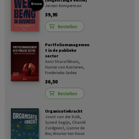
(engelstalige editie)
Nieuw
Jeroen Kemperman
39,95
Bestellen
Portfoliomanagemen
t in de publieke
sector
Amir Sharafkhani
,
Hanne van Kasteren
,
Frederieke Sedee
36,50
Bestellen
Organisatiekracht
Joost van der Kolk
,
Sjoerd Segijn
,
Chanté
Zuidgeest
,
Lianne de
Bie
,
Wouter ten Have