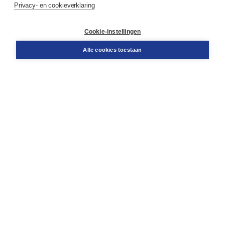
Privacy- en cookieverklaring
Contact
Retourneren
Docentenservice
Cookie-instellingen
Snel bestellen
Teamviewer
Alle cookies toestaan
Boom voor jou
Voor de boekhandel
Voor de pers
Publiceren bij Boom
Werken bij Boom & Vacatures
Over Boom
Wat ons drijft
Onze historie
Onze auteurs
Onze organisatie
Duurzaam ondernemen
Gratis verzending in NL vanaf € 20,-.