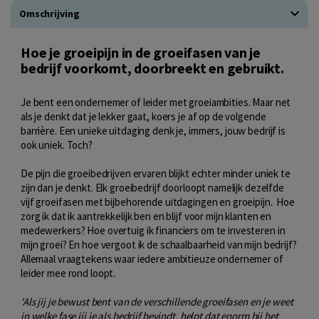
Omschrijving
Hoe je groeipijn in de groeifasen van je
bedrijf voorkomt, doorbreekt en gebruikt.
Je bent een ondernemer of leider met groeiambities. Maar net
als je denkt dat je lekker gaat, koers je af op de volgende
barrière. Een unieke uitdaging denk je, immers, jouw bedrijf is
ook uniek. Toch?
De pijn die groeibedrijven ervaren blijkt echter minder uniek te
zijn dan je denkt. Elk groeibedrijf doorloopt namelijk dezelfde
vijf groeifasen met bijbehorende uitdagingen en groeipijn. Hoe
zorg ik dat ik aantrekkelijk ben en blijf voor mijn klanten en
medewerkers? Hoe overtuig ik financiers om te investeren in
mijn groei? En hoe vergoot ik de schaalbaarheid van mijn bedrijf?
Allemaal vraagtekens waar iedere ambitieuze ondernemer of
leider mee rond loopt.
'Als jij je bewust bent van de verschillende groeifasen en je weet
in welke fase jij je als bedrijf bevindt, helpt dat enorm bij het