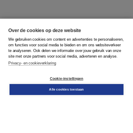
Over de cookies op deze website
We gebruiken cookies om content en advertenties te personaliseren,
© 2026
Koninklijke Boom uitgevers
om functies voor social media te bieden en om ons websiteverkeer
te analyseren. Ook delen we informatie over jouw gebruik van onze
Klantenservice
site met onze partners voor social media, adverteren en analyse.
Service & informatie
Privacy- en cookieverklaring
Contact
Retourneren
Docentenservice
Cookie-instellingen
Snel bestellen
Teamviewer
Alle cookies toestaan
Boom voor jou
Voor de boekhandel
Voor de pers
Publiceren bij Boom
Werken bij Boom & Vacatures