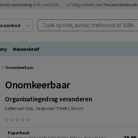
Gratis verzending
in NL vanaf € 20,-
Veilig winkelen met
Thuiswinkelwaarb
Zoek op titel, auteur, trefwoord of ISBN
ele aanbod
emy
Nieuwsbrief
Onomkeerbaar
Onomkeerbaar
Organisatiegedrag veranderen
Leike van Oss
,
Jaap van 't Hek
|
Boom
Paperback
29,95