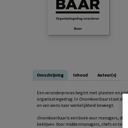
Omschrijving
Inhoud
Auteur(s)
Een veranderproces begint met plannen en pra
organisatiegedrag. In
Onomkeerbaar
staat deze
en van wens naar werkelijkheid beweegt.
Onomkeerbaar
is een boek voor managers, dire
beklijven. Voor middenmanagers, chefs en team