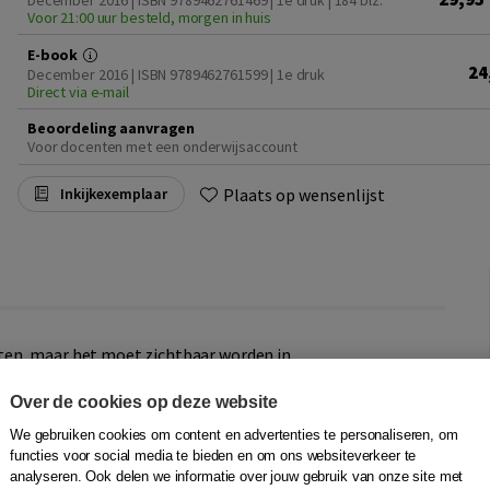
December 2016 | ISBN 9789462761469 | 1e druk
| 184 blz.
Voor 21:00 uur besteld, morgen in huis
E-book
24
December 2016 | ISBN 9789462761599 | 1e druk
Direct via e-mail
Beoordeling aanvragen
Voor docenten met een onderwijsaccount
Plaats op wensenlijst
Inkijkexemplaar
ten, maar het moet zichtbaar worden in
 fase centraal, waarin de verandering van praat naar daad
Over de cookies op deze website
We gebruiken cookies om content en advertenties te personaliseren, om
cteuren en bestuurders die veranderingen willen laten
functies voor social media te bieden en om ons websiteverkeer te
leiders die de geplande veranderingen moeten
analyseren. Ook delen we informatie over jouw gebruik van onze site met