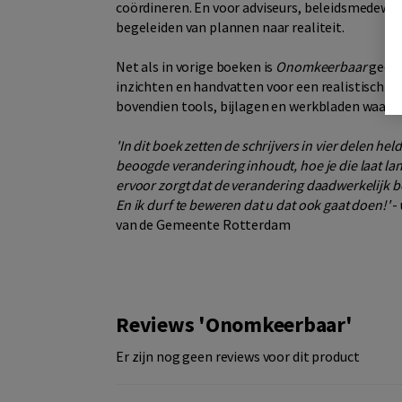
coördineren. En voor adviseurs, beleidsmedewerk
begeleiden van plannen naar realiteit.
Net als in vorige boeken is
Onomkeerbaar
geen 
inzichten en handvatten voor een realistisch v
bovendien tools, bijlagen en werkbladen waarmee
'In dit boek zetten de schrijvers in vier delen h
beoogde verandering inhoudt, hoe je die laat lan
ervoor zorgt dat de verandering daadwerkelijk be
En ik durf te beweren dat u dat ook gaat doen!'
-
van de Gemeente Rotterdam
Reviews 'Onomkeerbaar'
Er zijn nog geen reviews voor dit product