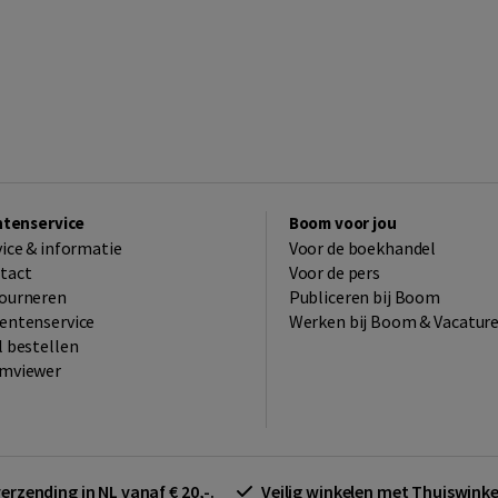
ntenservice
Boom voor jou
vice & informatie
Voor de boekhandel
tact
Voor de pers
ourneren
Publiceren bij Boom
entenservice
Werken bij Boom & Vacatur
l bestellen
mviewer
verzending in NL vanaf € 20,-.
Veilig winkelen met Thuiswin