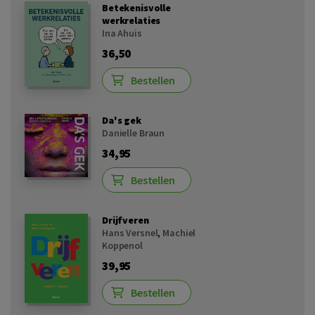
Betekenisvolle
werkrelaties
Ina Ahuis
36,50
Bestellen
Da's gek
Danielle Braun
34,95
Bestellen
Drijfveren
Hans Versnel
,
Machiel
Koppenol
39,95
Bestellen