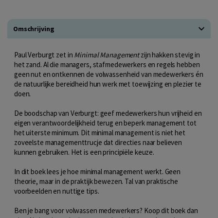
Omschrijving
Paul Verburgt zet in
Minimal Management
zijn hakken stevig in
het zand. Al die managers, stafmedewerkers en regels hebben
geen nut en ontkennen de volwassenheid van medewerkers én
de natuurlijke bereidheid hun werk met toewijzing en plezier te
doen.
De boodschap van Verburgt: geef medewerkers hun vrijheid en
eigen verantwoordelijkheid terug en beperk management tot
het uiterste minimum. Dit minimal management is niet het
zoveelste managementtrucje dat directies naar believen
kunnen gebruiken. Het is een principiële keuze.
In dit boek lees je hoe minimal management werkt. Geen
theorie, maar in de praktijk bewezen. Tal van praktische
voorbeelden en nuttige tips.
Ben je bang voor volwassen medewerkers? Koop dit boek dan