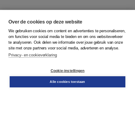
Over de cookies op deze website
We gebruiken cookies om content en advertenties te personaliseren,
© 2026
Koninklijke Boom uitgevers
om functies voor social media te bieden en om ons websiteverkeer
te analyseren. Ook delen we informatie over jouw gebruik van onze
Klantenservice
site met onze partners voor social media, adverteren en analyse.
Service & informatie
Privacy- en cookieverklaring
Contact
Retourneren
Docentenservice
Cookie-instellingen
Snel bestellen
Teamviewer
Alle cookies toestaan
Boom voor jou
Voor de boekhandel
Voor de pers
Publiceren bij Boom
Werken bij Boom & Vacatures
Over Boom