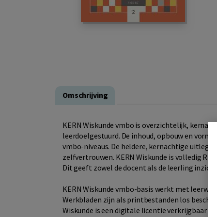
Omschrijving
KERN Wiskunde vmbo is overzichtelijk, kernacht
leerdoelgestuurd. De inhoud, opbouw en vormge
vmbo-niveaus. De heldere, kernachtige uitleg en
zelfvertrouwen. KERN Wiskunde is volledig RTTI
Dit geeft zowel de docent als de leerling inzich
KERN Wiskunde vmbo-basis werkt met leerwerk
Werkbladen zijn als printbestanden los beschik
Wiskunde is een digitale licentie verkrijgbaar 