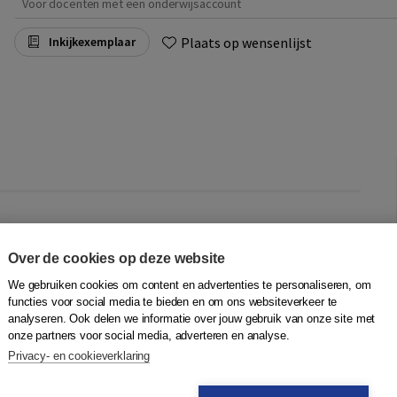
Voor docenten met een onderwijsaccount
Plaats op wensenlijst
Inkijkexemplaar
ig en doelgericht. KERN Wiskunde is volledig
ving van de boeken zijn afgestemd op de verschillende
Over de cookies op deze website
 de overzichtelijke structuur geeft leerlingen
We gebruiken cookies om content en advertenties te personaliseren, om
-gecertificeerd. Alle opdrachten hebben een RTTI-label.
functies voor social media te bieden en om ons websiteverkeer te
t in het leerproces en biedt differentiatiemogelijkheden.
analyseren. Ook delen we informatie over jouw gebruik van onze site met
onze partners voor social media, adverteren en analyse.
boeken, vmbo-kgt en -t/havo werken met leerboeken.
Privacy- en cookieverklaring
baar of optioneel in boekvorm leverbaar. Bij KERN
met uitlegvideo's en gerandomiseerde opdrachten,