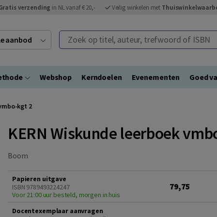
Gratis verzending
in NL vanaf € 20,-
Veilig winkelen met
Thuiswinkelwaarb
Zoek op titel, auteur, trefwoord of ISBN
ele aanbod
ethode
Webshop
Kerndoelen
Evenementen
Goed va
vmbo-kgt 2
KERN Wiskunde leerboek vmbo
Boom
Papieren uitgave
79,75
ISBN 9789493224247
Voor 21:00 uur besteld, morgen in huis
Docentexemplaar aanvragen