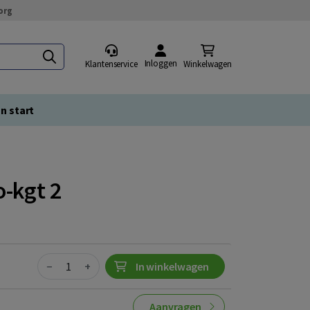
org
Inloggen
Klantenservice
Winkelwagen
n start
-kgt 2
Quantity
−
+
In winkelwagen
Aanvragen