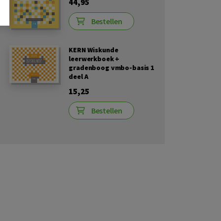
44,95
Bestellen
KERN Wiskunde
leerwerkboek +
gradenboog vmbo-basis 1
deel A
15,25
Bestellen