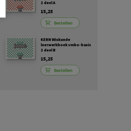
2 deel A
15,25
Bestellen
KERN Wiskunde
leerwerkboek vmbo-basis
2 deel B
15,25
Bestellen