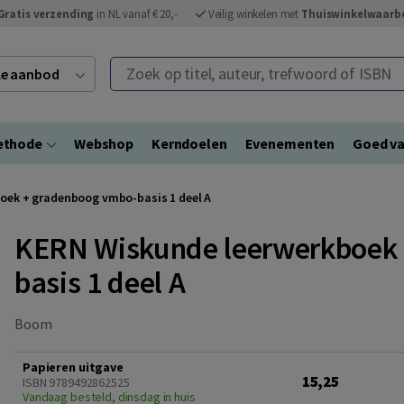
Gratis verzending
in NL vanaf € 20,-
Veilig winkelen met
Thuiswinkelwaarb
Zoek op titel, auteur, trefwoord of ISBN
ele aanbod
ethode
Webshop
Kerndoelen
Evenementen
Goed va
oek + gradenboog vmbo-basis 1 deel A
KERN Wiskunde leerwerkboek 
basis 1 deel A
Boom
Papieren uitgave
15,25
ISBN 9789492862525
Vandaag besteld, dinsdag in huis