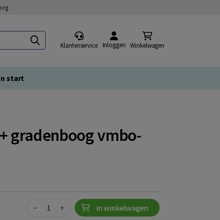
org
Inloggen
Klantenservice
Winkelwagen
n start
+ gradenboog vmbo-
Quantity
−
+
In winkelwagen