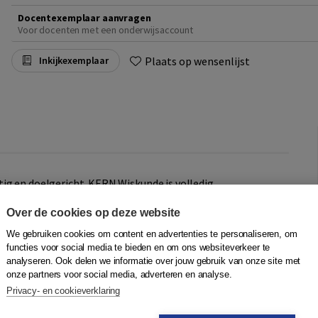
Docentexemplaar aanvragen
Voor docenten met een onderwijsaccount
Plaats op wensenlijst
Inkijkexemplaar
ig en doelgericht. KERN Wiskunde is volledig
ving van de boeken zijn afgestemd op de verschillende
Over de cookies op deze website
 de overzichtelijke structuur geeft leerlingen
-gecertificeerd. Alle opdrachten hebben een RTTI-label.
We gebruiken cookies om content en advertenties te personaliseren, om
t in het leerproces en biedt differentiatiemogelijkheden.
functies voor social media te bieden en om ons websiteverkeer te
analyseren. Ook delen we informatie over jouw gebruik van onze site met
onze partners voor social media, adverteren en analyse.
boeken, vmbo-kgt en -t/havo werken met leerboeken.
Privacy- en cookieverklaring
baar of optioneel in boekvorm leverbaar. Bij KERN
met uitlegvideo's en gerandomiseerde opdrachten,