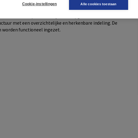
Cookie-instellingen
Alle cookies toestaan
van de doorlopende leerlijn die is opgebouwd vanuit de
ctuur met een overzichtelijke en herkenbare indeling. De
en worden functioneel ingezet.