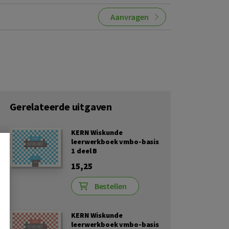
Aanvragen
Gerelateerde uitgaven
KERN Wiskunde
leerwerkboek vmbo-basis
1 deel B
15,25
Bestellen
KERN Wiskunde
leerwerkboek vmbo-basis