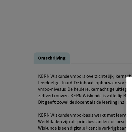
Omschrijving
KERN Wiskunde vmbo is overzichtelijk, kernacht
leerdoelgestuurd. De inhoud, opbouw en vormge
vmbo-niveaus. De heldere, kernachtige uitleg en
zelfvertrouwen. KERN Wiskunde is volledig RTTI
Dit geeft zowel de docent als de leerling inzich
KERN Wiskunde vmbo-basis werkt met leerwerk
Werkbladen zijn als printbestanden los beschik
Wiskunde is een digitale licentie verkrijgbaar 