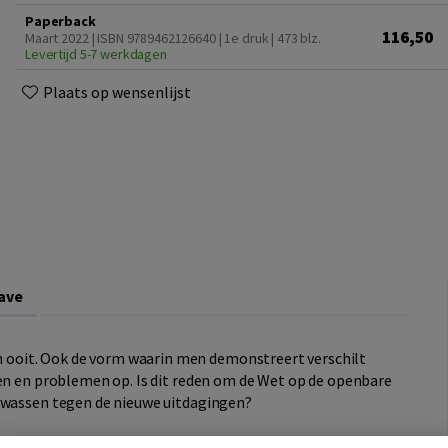
Paperback
116,50
Maart 2022 | ISBN 9789462126640 | 1e druk
| 473 blz.
Levertijd 5-7 werkdagen
Plaats op wensenlijst
ave
ooit. Ook de vorm waarin men demonstreert verschilt
gen en problemen op. Is dit reden om de Wet op de openbare
gewassen tegen de nieuwe uitdagingen?
an de Wet openbare manifestaties negen vraagstukken. Zo