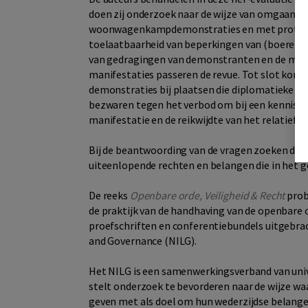
doen zij onderzoek naar de wijze van omgaan
woonwagenkampdemonstraties en met protestac
toelaatbaarheid van beperkingen van (boeren)
van gedragingen van demonstranten en de mogel
manifestaties passeren de revue. Tot slot kome
demonstraties bij plaatsen die diplomatieke be
bezwaren tegen het verbod om bij een kennisge
manifestatie en de reikwijdte van het relatief
Bij de beantwoording van de vragen zoeken de a
uiteenlopende rechten en belangen die in het ge
De reeks
Openbare orde, Veiligheid & Recht
prob
de praktijk van de handhaving van de openbare 
proefschriften en conferentiebundels uitgebrac
and Governance (NILG).
Het NILG is een samenwerkingsverband van univ
stelt onderzoek te bevorderen naar de wijze waa
geven met als doel om hun wederzijdse belangen