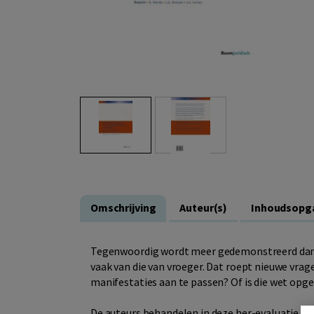
Omschrijving
Auteur(s)
Inhoudsopg
Tegenwoordig wordt meer gedemonstreerd dan 
vaak van die van vroeger. Dat roept nieuwe vra
manifestaties aan te passen? Of is die wet op
De auteurs behandelen in deze her-evaluatie v