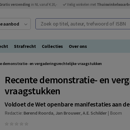
Gratis verzending
in NL vanaf € 20,-
Veilig winkelen met
Thuiswinkelwaarb
Zoek op titel, auteur, trefwoord of ISBN
ele aanbod
echt
Strafrecht
Collecties
Over ons
e demonstratie- en vergaderingsrechtelijke vraagstukken
Recente demonstratie- en verg
vraagstukken
Voldoet de Wet openbare manifestaties aan de e
Redactie:
Berend Roorda
,
Jan Brouwer
,
A.E. Schilder
|
Boom