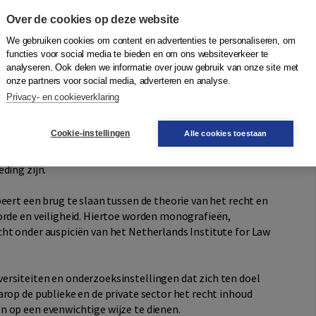
 met eenmensprotesten, met
Over de cookies op deze website
ties bij abortusklinieken. Ook onderwerpen als de
We gebruiken cookies om content en advertenties te personaliseren, om
protesten vanwege verkeersbelangen, de strafbaarheid
functies voor social media te bieden en om ons websiteverkeer te
ijkheid van een verbod op gezichtsbedekking bij
analyseren. Ook delen we informatie over jouw gebruik van onze site met
n aan bod de eisen die verdragen stellen aan
onze partners voor social media, adverteren en analyse.
scherming genieten, de internationaalrechtelijke
Privacy- en cookieverklaring
vingplicht gegevens te verlangen over de inhoud van de
 onbekende vergaderingsrecht.
Cookie-instellingen
Alle cookies toestaan
uteurs steeds naar een evenwichtige balans tussen de
ding zijn.
eert een brug te slaan tussen de theorie van het recht en
orde en veiligheid. Hiertoe worden monografieën,
ht onder auspiciën van het Netherlands Institute for Law
ersiteiten en onderzoeksinstellingen dat zich ten doel
rop de publieke en de private sector het recht inhoud
 op een evenwichtige wijze te dienen.