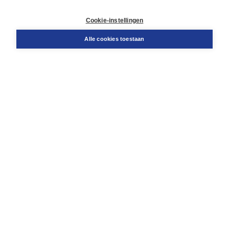
Retourneren
Docentenservice
Cookie-instellingen
Snel bestellen
Teamviewer
Alle cookies toestaan
Boom voor jou
Voor de boekhandel
Voor de pers
Publiceren bij Boom
Werken bij Boom & Vacatures
Over Boom
Wat ons drijft
Onze historie
Onze auteurs
Onze organisatie
Duurzaam ondernemen
Gratis verzending in NL vanaf € 20,-.
Veilig winkelen met Thuiswinkelwaarborg