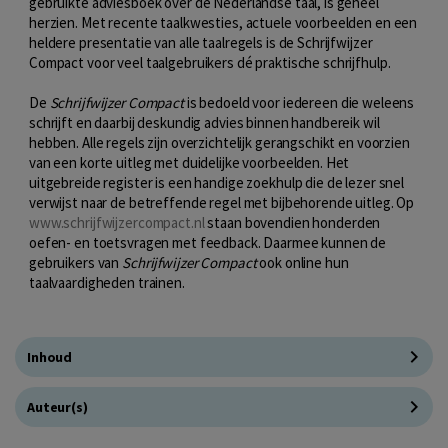
gebruikte adviesboek over de Nederlandse taal, is geheel
herzien. Met recente taalkwesties, actuele voorbeelden en een
heldere presentatie van alle taalregels is de Schrijfwijzer
Compact voor veel taalgebruikers dé praktische schrijfhulp.
De
Schrijfwijzer Compact
is bedoeld voor iedereen die weleens
schrijft en daarbij deskundig advies binnen handbereik wil
hebben. Alle regels zijn overzichtelijk gerangschikt en voorzien
van een korte uitleg met duidelijke voorbeelden. Het
uitgebreide register is een handige zoekhulp die de lezer snel
verwijst naar de betreffende regel met bijbehorende uitleg. Op
www.schrijfwijzercompact.nl
staan bovendien honderden
oefen- en toetsvragen met feedback. Daarmee kunnen de
gebruikers van
Schrijfwijzer Compact
ook online hun
taalvaardigheden trainen.
Inhoud
Auteur(s)