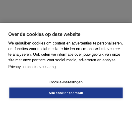
Over de cookies op deze website
We gebruiken cookies om content en advertenties te personaliseren,
© 2026
Koninklijke Boom uitgevers
om functies voor social media te bieden en om ons websiteverkeer
te analyseren. Ook delen we informatie over jouw gebruik van onze
Klantenservice
site met onze partners voor social media, adverteren en analyse.
Service & informatie
Privacy- en cookieverklaring
Contact
Retourneren
Docentenservice
Cookie-instellingen
Snel bestellen
Teamviewer
Alle cookies toestaan
Boom voor jou
Voor de boekhandel
Voor de pers
Publiceren bij Boom
Werken bij Boom & Vacatures