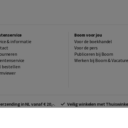
ntenservice
Boom voor jou
vice & informatie
Voor de boekhandel
tact
Voor de pers
ourneren
Publiceren bij Boom
entenservice
Werken bij Boom & Vacatur
l bestellen
mviewer
verzending in NL vanaf € 20,-.
Veilig winkelen met Thuiswin
arden zakelijk
Cookieverklaring
Disclaimer
Privacy policy