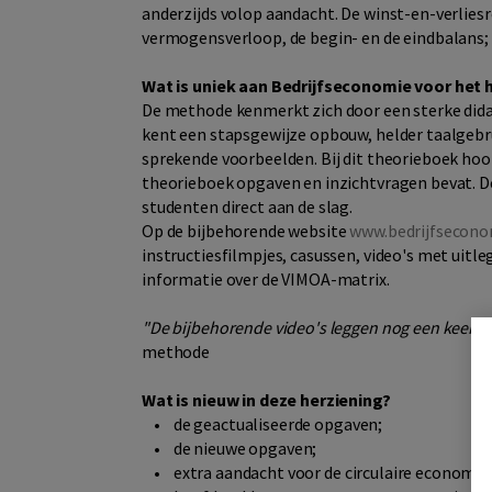
anderzijds volop aandacht. De winst-en-verlies
vermogensverloop, de begin- en de eindbalans;
Wat is uniek aan Bedrijfseconomie voor het 
De methode kenmerkt zich door een sterke didac
kent een stapsgewijze opbouw, helder taalgebrui
sprekende voorbeelden. Bij dit theorieboek ho
theorieboek opgaven en inzichtvragen bevat. De
studenten direct aan de slag.
Op de bijbehorende website
www.bedrijfsecono
instructiesfilmpjes, casussen, video's met uitl
informatie over de VIMOA-matrix.
"De bijbehorende video's leggen nog een keer de 
methode
Wat is nieuw in deze herziening?
• de geactualiseerde opgaven;
• de nieuwe opgaven;
• extra aandacht voor de circulaire economie