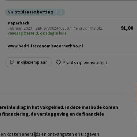
5% Studentenkorting
Paperback
91,00
Februari 2020 | ISBN 9789024408597 | 4e druk
| 448 blz.
Vandaag besteld, dinsdag in huis
www.bedrijfseconomievoorhethbo.nl
Plaats op wensenlijst
Inkijkexemplaar
ere inleiding in het vakgebied. In deze methode komen
inanciering, de verslaggeving en de financiële
 en kosten enerzijds en ontvangsten en uitgaven