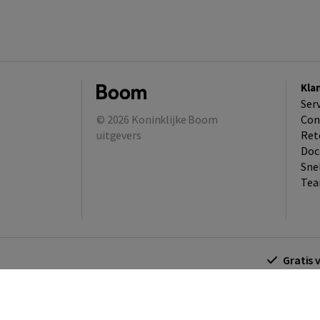
Kla
Ser
© 2026
Koninklijke Boom
Con
uitgevers
Ret
Doc
Sne
Tea
Gratis 
Algemene voorwaarden
Algemene voorwa