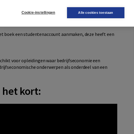
e onderneming en faillissementsanalyse.
Cookie-instellingen
Alle cookies toestaan
 de docent toegang tot de volledige website met een
het boek een studentenaccount aanmaken, deze heeft een
eschikt voor opleidingen waar bedrijfseconomie een
drijfseconomische onderwerpen als onderdeel van een
het kort: