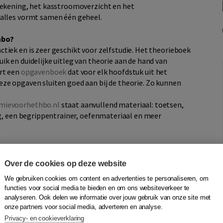
rekening, het kasstroomoverzicht en het
 alles vormt samen één geheel.
hbo?
tiek en is zeer geschikt voor zelfstudie. Het theorieboek
k en duidelijke uitleg van theorie aan de hand van
ort een
opgavenboek
dat voor elk hoofdstuk uit het
ze opgaven sluiten goed aan bij de theorie. Zo kunnen
mievoorhethbo.nl
staat aanvullend materiaal: toetsen,
eg, een begrippentrainer, oefenmateriaal en meer
theorie uit, dan begrijp je het wel!"
- student over deze
Over de cookies op deze website
We gebruiken cookies om content en advertenties te personaliseren, om
functies voor social media te bieden en om ons websiteverkeer te
analyseren. Ook delen we informatie over jouw gebruik van onze site met
onze partners voor social media, adverteren en analyse.
 en het vermogensverloop;
Privacy- en cookieverklaring