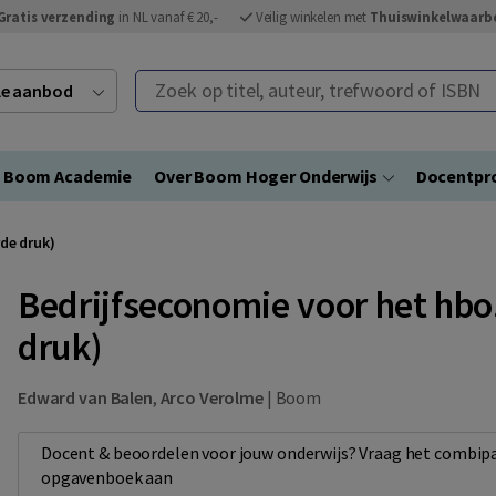
Gratis verzending
in NL vanaf € 20,-
Veilig winkelen met
Thuiswinkelwaarb
Zoek op titel, auteur, trefwoord of ISBN
ele aanbod
Boom Academie
Over Boom Hoger Onderwijs
Docentpro
de druk)
Bedrijfseconomie voor het hbo
druk)
Edward van Balen
,
Arco Verolme
|
Boom
Docent & beoordelen voor jouw onderwijs? Vraag het combipa
opgavenboek aan