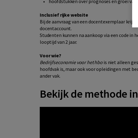
• hoofdstukken over prognoses en groei van d
Inclusief rijke website
Bij de aanvraag van een docentexemplaar krijgt
docentaccount.
Studenten kunnen na aankoop via een code in 
looptijd van 2 jaar.
Voor wie?
Bedrijfseconomie voor het hbo
is niet alleen g
hoofdvak is, maar ook voor opleidingen met be
ander vak.
Bekijk de methode in 