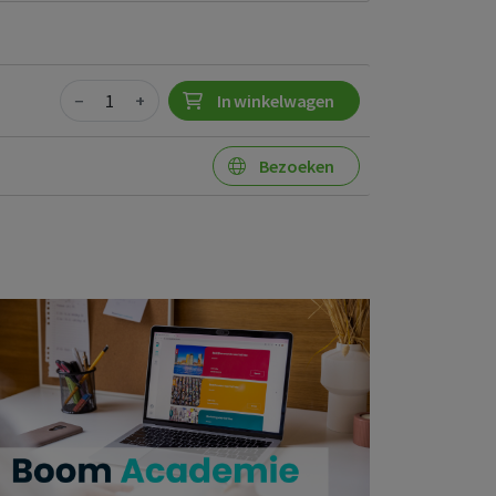
Quantity
−
+
In winkelwagen
Bezoeken