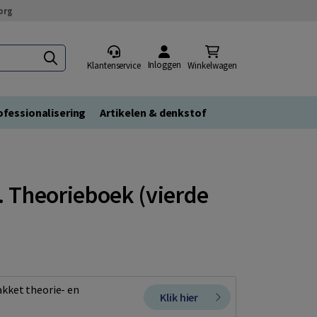
org
Inloggen
Klantenservice
Winkelwagen
fessionalisering
Artikelen & denkstof
. Theorieboek (vierde
kket theorie- en
Klik hier