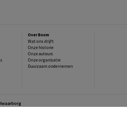
Over Boom
Wat ons drijft
Onze historie
Onze auteurs
es
Onze organisatie
Duurzaam ondernemen
kelwaarborg