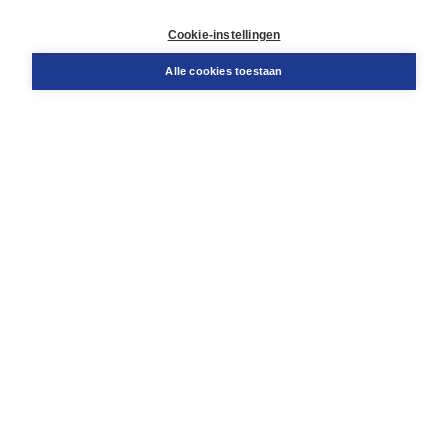
Retourneren
Docentenservice
Cookie-instellingen
Snel bestellen
Teamviewer
Alle cookies toestaan
Boom voor jou
Voor de boekhandel
Voor de pers
Publiceren bij Boom
Werken bij Boom & Vacatures
Over Boom
Wat ons drijft
Onze historie
Onze auteurs
Onze organisatie
Duurzaam ondernemen
Gratis verzending in NL vanaf € 20,-.
Veilig winkelen met Thuiswinkelwaarborg