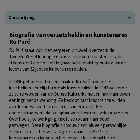
Omschrijving
Biografie van verzetsheldin en kunstenares
Ru Paré
Ru Paré staat voor het vergeten vrouwelijk verzet in de
Tweede Wereldoorlog. Ze was een gevierd kunstenares, die
tijdens de Duitse bezetting haar schilderkist gebruikte om de
levens van 52 joodse kinderen te redden.
In 1896 geboren in Druten, maakte Ru Paré tijdens het
interbellum landelijk furore als kunstschilder. In 1942 weigerde
ze lid te worden van de Duitse Kultuurkamer, en nam haar leven
een ingrijpende wending. Ze besloot haar krachten te wijden
aan de meest kwetsbaren in de samenleving. Het
onderduiknetwerk dat ze opbouwde, bestreek vele provincies.
Over hoe zij te werk ging, heeft ze tot aan haar dood
gezwegen. Deze biografie ontvouwt zich als een persoonlijke
zoektocht naar het veelzijdige bestaan van Ru Paré,
kunstenares en icoon van het verzet. Het verhaal belicht