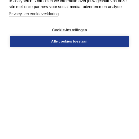
te analyseren. Ook delen we informatie over jouw gebruik van onze
Klantenservice
site met onze partners voor social media, adverteren en analyse.
Service & informatie
Privacy- en cookieverklaring
Contact
Retourneren
Docentenservice
Cookie-instellingen
Snel bestellen
Teamviewer
Alle cookies toestaan
Boom voor jou
Voor de boekhandel
Voor de pers
Publiceren bij Boom
Werken bij Boom & Vacatures
Over Boom
Wat ons drijft
Onze historie
Onze auteurs
Onze organisatie
Duurzaam ondernemen