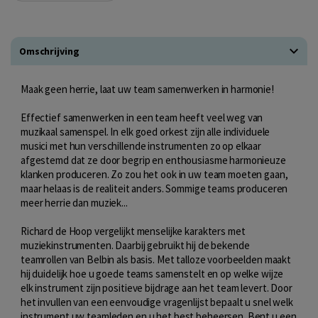
Omschrijving
Maak geen herrie, laat uw team samenwerken in harmonie!
Effectief samenwerken in een team heeft veel weg van
muzikaal samenspel. In elk goed orkest zijn alle individuele
musici met hun verschillende instrumenten zo op elkaar
afgestemd dat ze door begrip en enthousiasme harmonieuze
klanken produceren. Zo zou het ook in uw team moeten gaan,
maar helaas is de realiteit anders. Sommige teams produceren
meer herrie dan muziek...
Richard de Hoop vergelijkt menselijke karakters met
muziekinstrumenten. Daarbij gebruikt hij de bekende
teamrollen van Belbin als basis. Met talloze voorbeelden maakt
hij duidelijk hoe u goede teams samenstelt en op welke wijze
elk instrument zijn positieve bijdrage aan het team levert. Door
het invullen van een eenvoudige vragenlijst bepaalt u snel welk
instrument uw teamleden en u het best beheersen. Bent u een