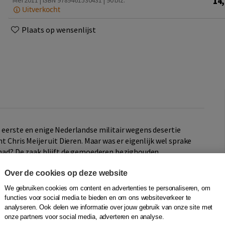
14
Mei 2011 | ISBN 9789461530431
| 90 blz.
Uitverkocht
Plaats op wensenlijst
 eerste en enige Nederlandse militair wegens desertie
t Chris Meijer uit Dieren. Maar was er eigenlijk wel sprake
gehad? De zaak blijft de gemoederen bezighouden.
raal Harberts in een televisie-interview aangeeft nog
Over de cookies op deze website
gt hij de woede van een grote groep oud-strijders over zich
We gebruiken cookies om content en advertenties te personaliseren, om
nd te vluchten. Tot driemaal toe worden er Kamervragen
functies voor social media te bieden en om ons websiteverkeer te
ijer; geen van de keren ziet de regering aanleiding tot
analyseren. Ook delen we informatie over jouw gebruik van onze site met
ar de onrust houdt aan. Meijers naam was kort na de oorlog
onze partners voor social media, adverteren en analyse.