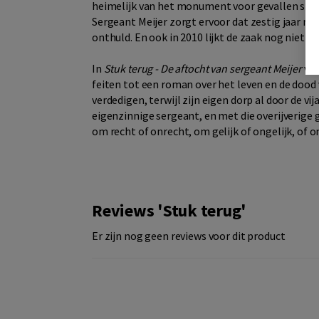
heimelijk van het monument voor gevallen stri
Sergeant Meijer zorgt ervoor dat zestig jaar na 
onthuld. En ook in 2010 lijkt de zaak nog niet a
In
Stuk terug - De aftocht van sergeant Meijer
ver
feiten tot een roman over het leven en de dood
verdedigen, terwijl zijn eigen dorp al door de vi
eigenzinnige sergeant, en met die overijverige
om recht of onrecht, om gelijk of ongelijk, o
Reviews 'Stuk terug'
Er zijn nog geen reviews voor dit product