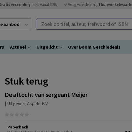
Gratis verzending
in NL vanaf € 20,-
Veilig winkelen met
Thuiswinkelwaarb
Zoek op titel, auteur, trefwoord of ISBN
ele aanbod
rs
Actueel
Uitgelicht
Over Boom Geschiedenis
Stuk terug
De aftocht van sergeant Meijer
|
Uitgeverij Aspekt B.V.
Paperback