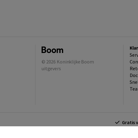
Kla
Ser
© 2026
Koninklijke Boom
Con
uitgevers
Ret
Doc
Sne
Tea
Gratis 