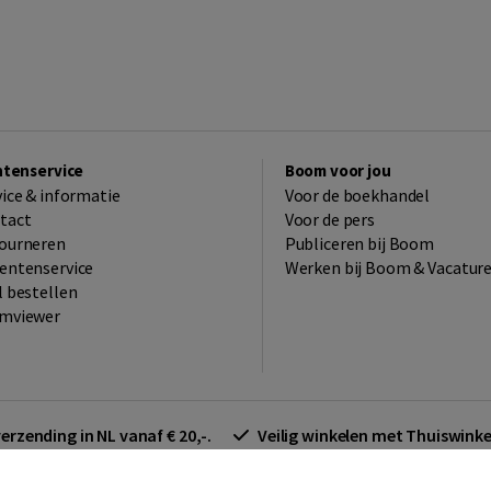
ntenservice
Boom voor jou
vice & informatie
Voor de boekhandel
tact
Voor de pers
ourneren
Publiceren bij Boom
entenservice
Werken bij Boom & Vacatur
l bestellen
mviewer
verzending in NL vanaf € 20,-.
Veilig winkelen met Thuiswin