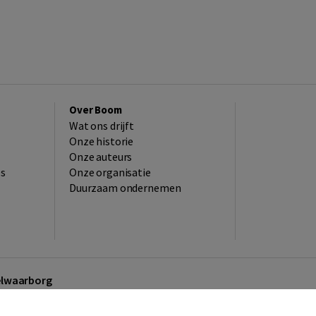
Over Boom
Wat ons drijft
Onze historie
Onze auteurs
es
Onze organisatie
Duurzaam ondernemen
kelwaarborg