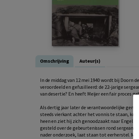
Omschrijving
Auteur(s)
In de middag van 12 mei 1940 wordt bij Doorn de
veroordeeld en gefusilleerd: de 22-jarige sergean
van desertie? En heeft Meijer een fair proces 
Als dertig jaar later de verantwoordelijke gene
steeds vierkant achter het vonnis te staan, krij
heen en ziet hij zich genoodzaakt naar Engela
gesteld over de gebeurtenissen rond sergeant Me
nader onderzoek, laat staan tot eerherstel. Ma