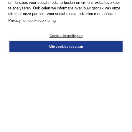
om functies voor social media te bieden en om ons websiteverkeer
te analyseren. Ook delen we informatie over jouw gebruik van onze
Klantenservice
site met onze partners voor social media, adverteren en analyse.
Service & informatie
Privacy- en cookieverklaring
Contact
Retourneren
Docentenservice
Cookie-instellingen
Snel bestellen
Teamviewer
Alle cookies toestaan
Boom voor jou
Voor de boekhandel
Voor de pers
Publiceren bij Boom
Werken bij Boom & Vacatures
Over Boom
Wat ons drijft
Onze historie
Onze auteurs
Onze organisatie
Duurzaam ondernemen