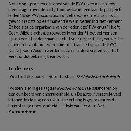
Met de snel groeiende invloed van de PVV rezen ook steeds
meer vragen over de partij. Door welke ideeën laat de partij zich
leiden? Is de PVV populistisch of zelfs extreem rechts of is zij
gewoon rechts op een manier die we in Nederland niet kennen?
En hoe ziet de organisatie van de ‘ledenloze’ PVV er uit? Heeft
Geert Wilders echt alle touwtjes in handen? Hoeveel mensen
zijn op één of andere manier actief voor de partij? En, nauwelijks
minder relevant, hoe zit het met de financiering van de PVV?
Dankzij Koen Vossen worden deze en andere vragen voor het
eerst ondubbelzinnig beantwoord.
In de pers
‘Voortreffelijk boek.’ – Robin te Slaa in
D
e Volkskrant
★★★★★
‘Vossen is er in geslaagd in
Rondom Wilders
te balanceren op
een dun koord van onpartijdigheid. (...) De auteur verstrekt veel
informatie die nog nooit zo in samenhang is gepresenteerd -
knap staaltje noeste arbeid.’ – Edwin van der Aa in
Het
Parool
★★★★